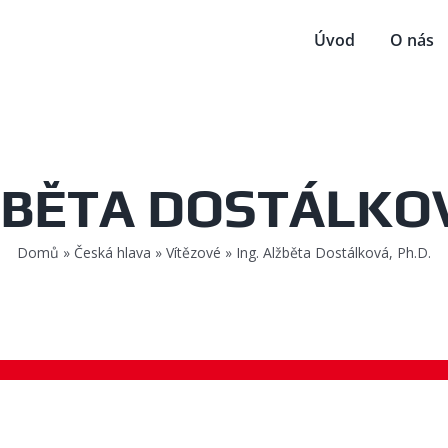
Úvod
O nás
ŽBĚTA DOSTÁLKOV
Domů
»
Česká hlava
»
Vítězové
»
Ing. Alžběta Dostálková, Ph.D.