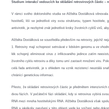
Studium interakcí vedoucích ke skládání retrovirových částic – ná
V rámci svého doktorského studia se Alžběta Dostálková věnovala s
hostitelů, liší se jednotlivé viry svou strukturou, typem hostitele, 
antivirotik, je nezbytné znát jednotlivé kroky životních cyklů virů, ab
Alžběta Dostálková se soustředila především na retroviry, jejichž n
1. Retroviry mají schopnost setrvávat v lidském genomu a ve vhodné c
lék schopný eliminovat virus z infikovaného jedince zatím neexistuj
životního cyklu retroviru a díky tomu umí zastavit množení viru. Pok
celá řada antivirotik, je s ohledem na vznik rezistencí neustálá snah
chránící genetickou informaci.
Přesto, že skládání retrovirových částic je předmětem intenzivních
dvou fázích. V počáteční fázi skládání, kdy si retrovirus vybírá svou
RNA mezi mnoha hostitelskými RNA. Alžběta Dostálková však spolu se
RNA a jakékoliv narušení v této oblasti vede ke snížení nebo dokon