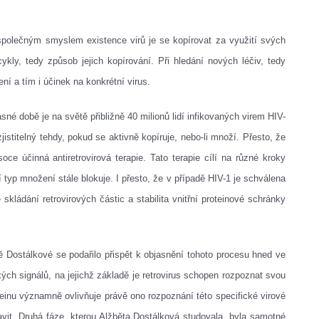
 společným smyslem existence virů je se kopírovat za využití svých
í cykly, tedy způsob jejich kopírování. Při hledání nových léčiv, tedy
ení a tím i účinek na konkrétní virus.
é době je na světě přibližně 40 milionů lidí infikovaných virem HIV-
istitelný tehdy, pokud se aktivně kopíruje, nebo-li množí. Přesto, že
oce účinná antiretrovirová terapie. Tato terapie cílí na různé kroky
 typ množení stále blokuje. I přesto, že v případě HIV-1 je schválena
 skládání retrovirových částic a stabilita vnitřní proteinové schránky
ě Dostálkové se podařilo přispět k objasnění tohoto procesu hned ve
ckých signálů, na jejichž základě je retrovirus schopen rozpoznat svou
einu významně ovlivňuje právě ono rozpoznání této specifické virové
avit. Druhá fáze, kterou Alžběta Dostálková studovala, byla samotné