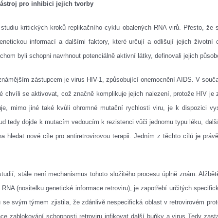
stroj pro inhibici jejich tvorby
tudiu kritických kroků replikačního cyklu obalených RNA virů. Přesto, že
genetickou informací a dalšími faktory, které určují a odlišují jejich životn
ychom byli schopni navrhnout potenciálně aktivní látky, definovali jejich působ
ejznámějším zástupcem je virus HIV-1, způsobující onemocnění AIDS. V současn
hvíli se aktivovat, což značně komplikuje jejich nalezení, protože HIV je zj
e, mimo jiné také kvůli ohromné mutační rychlosti viru, je k dispozici vys
ud tedy dojde k mutacím vedoucím k rezistenci vůči jednomu typu léku, další
a hledat nové cíle pro antiretrovirovou terapii. Jedním z těchto cílů je právě
 studií, stále není mechanismus tohoto složitého procesu úplně znám. Alžbět
 RNA (nositelku genetické informace retroviru), je zapotřebí určitých specifi
 svým týmem zjistila, že zdánlivě nespecifická oblast v retrovirovém prot
ce zablokování schopnosti retroviru infikovat další buňky a virus Tedy zast