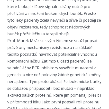
které blokují klíčové signální dráhy nutné pro
přežívání a množení leukemických buněk. Přesto
tyto léky pacienty zcela nevyléčí a dříve či později se
objeví rezistence, tedy schopnost nádorových
buněk přežít léčbu a terapii obejít.
Prof. Marek Mráz se svým týmem se snaží popsat
právě ony mechanismy rezistence a na základě
těchto poznatků navrhovat potenciálně vhodnou
kombinační léčbu. Zatímco u části pacientů lze
selhání léčby BCR inhibitory vysvětlit mutacemi v
genech, u více než poloviny žádné genetické změny
nenajdeme. Tým proto ukázal, že leukemické buňky
se dokážou přizpůsobit i bez mutací – například
aktivací dalších proteinů, které jim pomáhají přežít i
v přítomnosti léku. Jako první popsali roli proteinu
GAB1 a získali patent na vývoj jeho inhibitorů, které