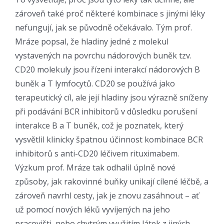
zároveň také proč některé kombinace s jinými léky
nefungují, jak se původně očekávalo. Tým prof.
Mráze popsal, že hladiny jedné z molekul
vystavených na povrchu nádorových buněk tzv.
CD20 molekuly jsou řízeni interakcí nádorových B
buněk a T lymfocytů. CD20 se používá jako
terapeutický cíl, ale její hladiny jsou výrazně sníženy
při podávání BCR inhibitorů v důsledku porušení
interakce B a T buněk, což je poznatek, který
vysvětlil klinicky špatnou účinnost kombinace BCR
inhibitorů s anti-CD20 léčivem rituximabem.
Výzkum prof. Mráze tak odhalil úplně nové
způsoby, jak rakovinné buňky unikají cílené léčbě, a
zároveň navrhl cesty, jak je znovu zasáhnout – ať
už pomocí nových léků vyvíjených na jeho
pracovišti, nebo chytrým využitím látek z jiných