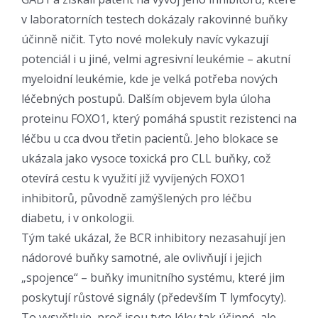
v laboratorních testech dokázaly rakovinné buňky
účinně ničit. Tyto nové molekuly navíc vykazují
potenciál i u jiné, velmi agresivní leukémie – akutní
myeloidní leukémie, kde je velká potřeba nových
léčebných postupů. Dalším objevem byla úloha
proteinu FOXO1, který pomáhá spustit rezistenci na
léčbu u cca dvou třetin pacientů. Jeho blokace se
ukázala jako vysoce toxická pro CLL buňky, což
otevírá cestu k využití již vyvíjených FOXO1
inhibitorů, původně zamýšlených pro léčbu
diabetu, i v onkologii.
Tým také ukázal, že BCR inhibitory nezasahují jen
nádorové buňky samotné, ale ovlivňují i jejich
„spojence“ – buňky imunitního systému, které jim
poskytují růstové signály (především T lymfocyty).
To vysvětluje, proč jsou tyto léky tak účinné, ale