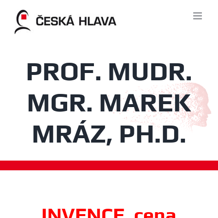
Skip
to
content
PROF. MUDR.
MGR. MAREK
MRÁZ, PH.D.
INVENCE, cena