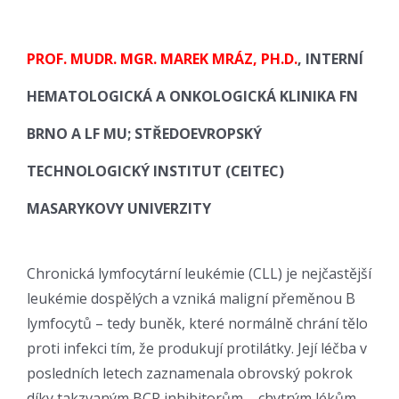
PROF. MUDR. MGR. MAREK MRÁZ, PH.D.
, INTERNÍ
HEMATOLOGICKÁ A ONKOLOGICKÁ KLINIKA FN
BRNO A LF MU; STŘEDOEVROPSKÝ
TECHNOLOGICKÝ INSTITUT (CEITEC)
MASARYKOVY UNIVERZITY
Chronická lymfocytární leukémie (CLL) je nejčastější
leukémie dospělých a vzniká maligní přeměnou B
lymfocytů – tedy buněk, které normálně chrání tělo
proti infekci tím, že produkují protilátky. Její léčba v
posledních letech zaznamenala obrovský pokrok
díky takzvaným BCR inhibitorům – chytrým lékům,