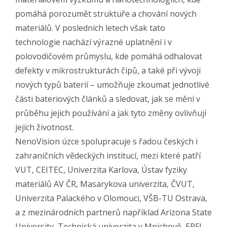
pomáhá porozumět struktuře a chování nových
materiálů. V posledních letech však tato
technologie nachází výrazné uplatnění i v
polovodičovém průmyslu, kde pomáhá odhalovat
defekty v mikrostrukturách čipů, a také při vývoji
nových typů baterií – umožňuje zkoumat jednotlivé
části bateriových článků a sledovat, jak se mění v
průběhu jejich používání a jak tyto změny ovlivňují
jejich životnost.
NenoVision úzce spolupracuje s řadou českých i
zahraničních vědeckých institucí, mezi které patří
VUT, CEITEC, Univerzita Karlova, Ústav fyziky
materiálů AV ČR, Masarykova univerzita, ČVUT,
Univerzita Palackého v Olomouci, VŠB-TU Ostrava,
a z mezinárodních partnerů například Arizona State
University, Technická univerzita v Mnichově, EPFL