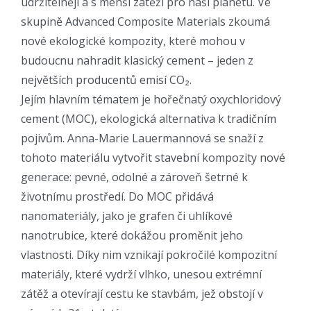
udržitelněji a s menší zátěží pro naši planetu. Ve
skupině Advanced Composite Materials zkoumá
nové ekologické kompozity, které mohou v
budoucnu nahradit klasický cement – jeden z
největších producentů emisí CO₂.
Jejím hlavním tématem je hořečnatý oxychloridový
cement (MOC), ekologická alternativa k tradičním
pojivům. Anna-Marie Lauermannová se snaží z
tohoto materiálu vytvořit stavební kompozity nové
generace: pevné, odolné a zároveň šetrné k
životnímu prostředí. Do MOC přidává
nanomateriály, jako je grafen či uhlíkové
nanotrubice, které dokážou proměnit jeho
vlastnosti. Díky nim vznikají pokročilé kompozitní
materiály, které vydrží vlhko, unesou extrémní
zátěž a otevírají cestu ke stavbám, jež obstojí v