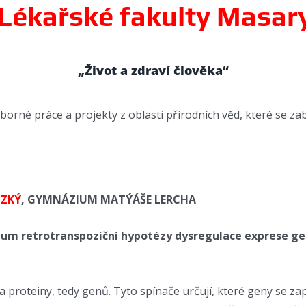
Lékařské fakulty Masary
„Život a zdraví člověka“
borné práce a projekty z oblasti přírodních věd, které se zab
TZKÝ
,
GYMNÁZIUM MATÝÁŠE LERCHA
ium retrotranspoziční hypotézy dysregulace exprese ge
 proteiny, tedy genů. Tyto spínače určují, které geny se zap