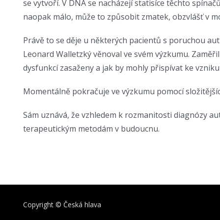
se vytvoří. V DNA se nacházejí statisíce těchto spínač
naopak málo, může to způsobit zmatek, obzvlášť v m
Právě to se děje u některých pacientů s poruchou au
Leonard Walletzký věnoval ve svém výzkumu. Zaměřil 
dysfunkcí zasaženy a jak by mohly přispívat ke vzniku
Momentálně pokračuje ve výzkumu pomocí složitějších
Sám uznává, že vzhledem k rozmanitosti diagnózy auti
terapeutickým metodám v budoucnu.
Copyright © Česká hlava