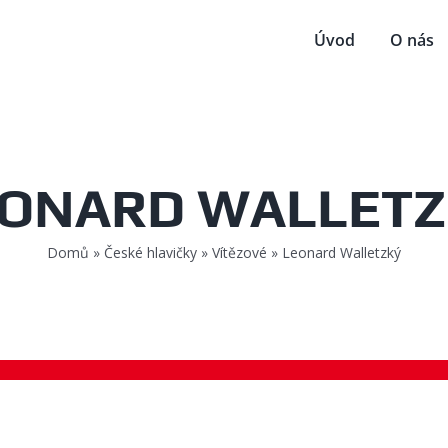
Úvod
O nás
ONARD WALLET
Domů
»
České hlavičky
»
Vítězové
»
Leonard Walletzký