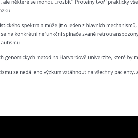
ů, ale některé se mohou „rozbít“. Proteiny tvoří prakticky v
ozku.
tistického spektra a může jít o jeden z hlavních mechanism
se na konkrétní nefunkční spínače zvané retrotranspozony a
 autismu.
 genomických metod na Harvardově univerzitě, které by mu 
smu se nedá jeho výzkum vztáhnout na všechny pacienty, ale