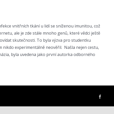
ekce vnitřních tkání u lidí se sníženou imunitou, což
netu, ale je zde stále mnoho genů, které vědci ještě
vídat skutečnosti. To byla výzva pro studentku
m nikdo experimentálně neověřil. Našla nejen cestu,
gymnázia, byla uvedena jako první autorka odborného
Facebo