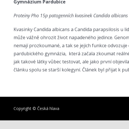
Gymnázium Pardubice
Proteiny Pho 15p patogenních kvasinek Candida albicans a
Kvasinky Candida albicans a Candida parapsilosis u li
může vážně ohrozit život napadeného jedince. Genomy
nemají prozkoumané, a tak se jejich funkce odvozuj
pardubického gymnázia, která začala zkoumat reálné v
jak takové látky vůbec testovat, ale jako první objev
článku spolu se starší kolegyní. Článek byl přijat k 
Copyright © Česká hlava