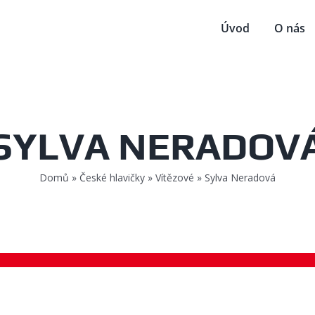
Úvod
O nás
SYLVA NERADOV
Domů
»
České hlavičky
»
Vítězové
»
Sylva Neradová