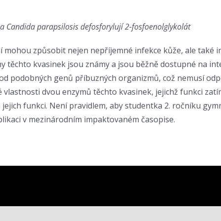
 Candida parapsilosis defosforylují 2-fosfoenolglykolát
dí mohou způsobit nejen nepříjemné infekce kůže, ale také inf
 těchto kvasinek jsou známy a jsou běžně dostupné na inter
e od podobných genů příbuzných organizmů, což nemusí odpo
lastnosti dvou enzymů těchto kvasinek, jejichž funkci zatí
ila jejich funkci. Není pravidlem, aby studentka 2. ročníku 
publikaci v mezinárodním impaktovaném časopise.