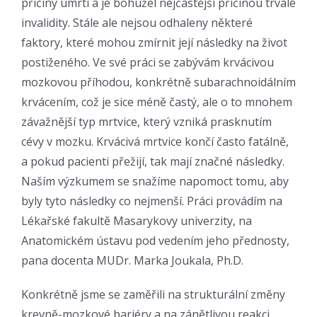
příčiny úmrtí a je bohužel nejčastější příčinou trvalé
invalidity. Stále ale nejsou odhaleny některé
faktory, které mohou zmírnit její následky na život
postiženého. Ve své práci se zabývám krvácivou
mozkovou příhodou, konkrétně subarachnoidálním
krvácením, což je sice méně častý, ale o to mnohem
závažnější typ mrtvice, který vzniká prasknutím
cévy v mozku. Krvácivá mrtvice končí často fatálně,
a pokud pacienti přežijí, tak mají značné následky.
Naším výzkumem se snažíme napomoct tomu, aby
byly tyto následky co nejmenší. Práci provádím na
Lékařské fakultě Masarykovy univerzity, na
Anatomickém ústavu pod vedením jeho přednosty,
pana docenta MUDr. Marka Joukala, Ph.D.
Konkrétně jsme se zaměřili na strukturální změny
krevně-mozkové bariéry a na zánětlivou reakci