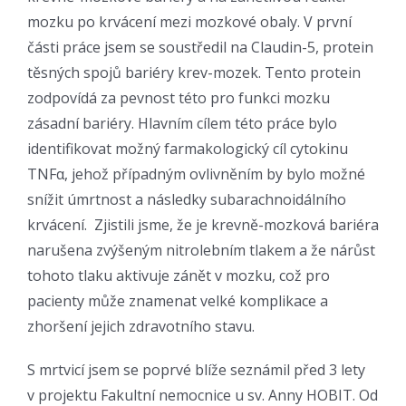
mozku po krvácení mezi mozkové obaly. V první
části práce jsem se soustředil na Claudin-5, protein
těsných spojů bariéry krev-mozek. Tento protein
zodpovídá za pevnost této pro funkci mozku
zásadní bariéry. Hlavním cílem této práce bylo
identifikovat možný farmakologický cíl cytokinu
TNFα, jehož případným ovlivněním by bylo možné
snížit úmrtnost a následky subarachnoidálního
krvácení. Zjistili jsme, že je krevně-mozková bariéra
narušena zvýšeným nitrolebním tlakem a že nárůst
tohoto tlaku aktivuje zánět v mozku, což pro
pacienty může znamenat velké komplikace a
zhoršení jejich zdravotního stavu.
S mrtvicí jsem se poprvé blíže seznámil před 3 lety
v projektu Fakultní nemocnice u sv. Anny HOBIT. Od