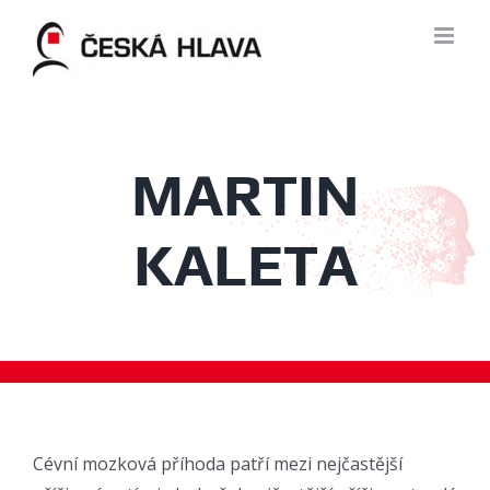
Skip
to
content
MARTIN
KALETA
Cévní mozková příhoda patří mezi nejčastější