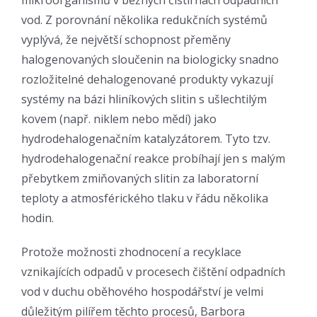
mikroorganismů v běžných čistírnách odpadních
vod. Z porovnání několika redukčních systémů
vyplývá, že největší schopnost přeměny
halogenovaných sloučenin na biologicky snadno
rozložitelné dehalogenované produkty vykazují
systémy na bázi hliníkových slitin s ušlechtilým
kovem (např. niklem nebo mědí) jako
hydrodehalogenačním katalyzátorem. Tyto tzv.
hydrodehalogenační reakce probíhají jen s malým
přebytkem zmiňovaných slitin za laboratorní
teploty a atmosférického tlaku v řádu několika
hodin.
Protože možnosti zhodnocení a recyklace
vznikajících odpadů v procesech čištění odpadních
vod v duchu oběhového hospodářství je velmi
důležitým pilířem těchto procesů, Barbora