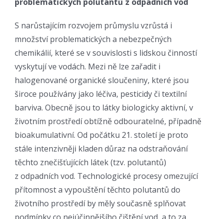
problematických polutantů z odpadních vod
S narůstajícím rozvojem průmyslu vzrůstá i
množství problematických a nebezpečných
chemikálií, které se v souvislosti s lidskou činností
vyskytují ve vodách. Mezi ně lze zařadit i
halogenované organické sloučeniny, které jsou
široce používány jako léčiva, pesticidy či textilní
barviva. Obecně jsou to látky biologicky aktivní, v
životním prostředí obtížně odbouratelné, případně
bioakumulativní. Od počátku 21. století je proto
stále intenzivněji kladen důraz na odstraňování
těchto znečišťujících látek (tzv. polutantů)
z odpadních vod. Technologické procesy omezující
přítomnost a vypouštění těchto polutantů do
životního prostředí by měly současně splňovat
podmínky co nejúčinnějšího čištění vod, a to za