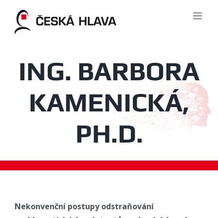
Skip
to
content
ING. BARBORA
KAMENICKÁ,
PH.D.
Nekonvenční postupy odstraňování