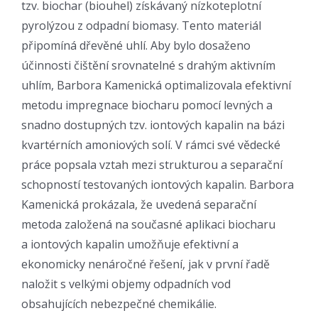
tzv. biochar (biouhel) získávaný nízkoteplotní
pyrolýzou z odpadní biomasy. Tento materiál
připomíná dřevěné uhlí. Aby bylo dosaženo
účinnosti čištění srovnatelné s drahým aktivním
uhlím, Barbora Kamenická optimalizovala efektivní
metodu impregnace biocharu pomocí levných a
snadno dostupných tzv. iontových kapalin na bázi
kvartérních amoniových solí. V rámci své vědecké
práce popsala vztah mezi strukturou a separační
schopností testovaných iontových kapalin. Barbora
Kamenická prokázala, že uvedená separační
metoda založená na současné aplikaci biocharu
a iontových kapalin umožňuje efektivní a
ekonomicky nenáročné řešení, jak v první řadě
naložit s velkými objemy odpadních vod
obsahujících nebezpečné chemikálie.