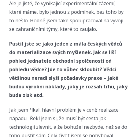
Ale je jisté, že vynikající experimentální zázemí,
které máme, bylo jednou z podmínek, bez toho by
to nešlo. Hodně jsem také spolupracoval na vývoji
se zahraničními týmy, které to zaujalo.
Pustil jste se jako jeden z mála českých vědců
do materializace svých myšlenek. Jak se liší
pohled jednatele obchodní spolčenosti od
pohledu vědce? Jde to vůbec skloubit? Vědci
většinou neradi slyší požadavky praxe – jaké
budou výrobní náklady, jaký je rozsah trhu, jaký
bude zisk atd.
Jak jsem říkal, hlavní problém je v ceně realizace
nápadu. Řekl jsem si, že musí být cesta jak
technologii zlevnit, a že bohužel nezbyde, než se do
toho pustit sám. Celý život jsem se pohyboval