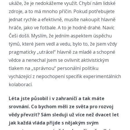
ukáže, že je nedokážeme využít. Chybí nám lidské
zdroje, a to má mnoho příčin. Pokud potřebujete
jednat rychle a efektivně, musíte nakoupit hlavně
hráče, jako ve fotbale. A to je hodně drahé. Navíc
Češi došli. Myslím, že jedním aspektem úspěchu
týmů, které jsem vedl a vedu, bylo to, že jsem vždy
pragmaticky „utrácel“ hlavně za mladé a schopné
vědce a nenechal jsem se ovlivnit aktivistickým
tlakem na „správnou“ personální politiku
vycházející z nepochopení specifik experimentálních
kolaborací.
Léta jste působil i v zahraničí a tak máte
srovnání. Co bychom měli ze světa pro rozvoj
vědy převzít? Sám sleduji už více než dvacet let
jak každá vláda přijde s nějakým svým