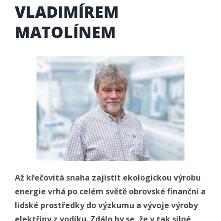
VLADIMÍREM
MATOLÍNEM
Až křečovitá snaha zajistit ekologickou výrobu
energie vrhá po celém světě obrovské finanční a
lidské prostředky do výzkumu a vývoje výroby
elektřiny z vodíku. Zdálo by se, že v tak silné