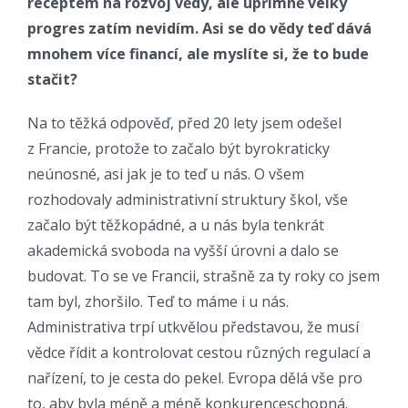
receptem na rozvoj vědy, ale upřímně velký
progres zatím nevidím. Asi se do vědy teď dává
mnohem více financí, ale myslíte si, že to bude
stačit?
Na to těžká odpověď, před 20 lety jsem odešel
z Francie, protože to začalo být byrokraticky
neúnosné, asi jak je to teď u nás. O všem
rozhodovaly administrativní struktury škol, vše
začalo být těžkopádné, a u nás byla tenkrát
akademická svoboda na vyšší úrovni a dalo se
budovat. To se ve Francii, strašně za ty roky co jsem
tam byl, zhoršilo. Teď to máme i u nás.
Administrativa trpí utkvělou představou, že musí
vědce řídit a kontrolovat cestou různých regulací a
nařízení, to je cesta do pekel. Evropa dělá vše pro
to, aby byla méně a méně konkurenceschopná.