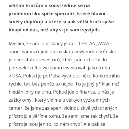
větším hráčům a soustřeďme se na
problematiku spíše specialit, které hlavní
směry doplňují a které si pak větší hráči spíše
koupí od nás, než aby si je sami vyvíjeli.
Myslím, že ano a příklady jsou – TESCAN, AVAST
apod. Samozřejmě obrovskou nevýhodou v Česku
je nedostatek investorů, kteří jsou ochotni do
perspektivního výzkumu investovat, jako třeba
v USA. Pokud je potřeba vyvinout něco konkrétního
rychle, tak bez peněz to nejde. To je jiný příklad než
hledání díry na trhu. Pokud jde o finance, u nás je
zažitý omyl, který vidíme u velkých výzkumných
center, že jsme zaslepeni vidinou skvělých drahých
přístrojů a věříme tomu, že sami jsme tak chytří, že
přístroje jsou jen to, co nám chybí. Ale pak se