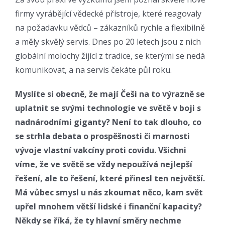
firmy vyrábějící vědecké přístroje, které reagovaly
na požadavku vědců – zákazníků rychle a flexibilně
a měly skvělý servis. Dnes po 20 letech jsou z nich
globální molochy žijící z tradice, se kterými se nedá
komunikovat, a na servis čekáte půl roku.
Myslíte si obecně, že mají Češi na to výrazně se
uplatnit se svými technologie ve světě v boji s
nadnárodními giganty? Není to tak dlouho, co
se strhla debata o prospěšnosti či marnosti
vývoje vlastní vakcíny proti covidu. Všichni
víme, že ve světě se vždy nepoužívá nejlepší
řešení, ale to řešení, které přinesl ten největší.
Má vůbec smysl u nás zkoumat něco, kam svět
upřel mnohem větší lidské i finanční kapacity?
Někdy se říká, že ty hlavní směry nechme