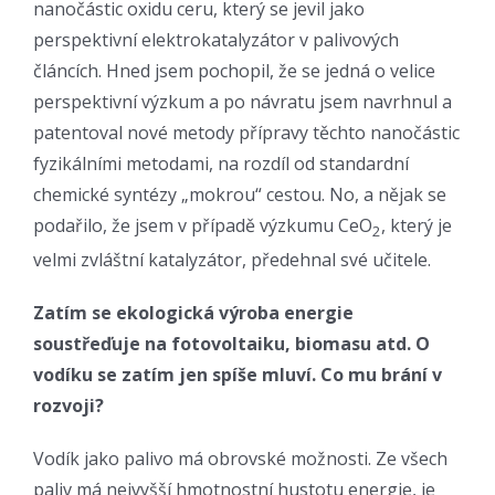
nanočástic oxidu ceru, který se jevil jako
perspektivní elektrokatalyzátor v palivových
článcích. Hned jsem pochopil, že se jedná o velice
perspektivní výzkum a po návratu jsem navrhnul a
patentoval nové metody přípravy těchto nanočástic
fyzikálními metodami, na rozdíl od standardní
chemické syntézy „mokrou“ cestou. No, a nějak se
podařilo, že jsem v případě výzkumu CeO
, který je
2
velmi zvláštní katalyzátor, předehnal své učitele.
Zatím se ekologická výroba energie
soustřeďuje na fotovoltaiku, biomasu atd. O
vodíku se zatím jen spíše mluví. Co mu brání v
rozvoji?
Vodík jako palivo má obrovské možnosti. Ze všech
paliv má nejvyšší hmotnostní hustotu energie, je