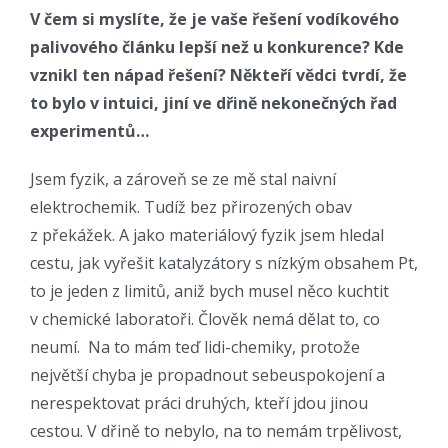
V čem si myslíte, že je vaše řešení vodíkového
palivového článku lepší než u konkurence? Kde
vznikl ten nápad řešení? Někteří vědci tvrdí, že
to bylo v intuici, jiní ve dřině nekonečných řad
experimentů…
Jsem fyzik, a zároveň se ze mě stal naivní
elektrochemik. Tudíž bez přirozených obav
z překážek. A jako materiálový fyzik jsem hledal
cestu, jak vyřešit katalyzátory s nízkým obsahem Pt,
to je jeden z limitů, aniž bych musel něco kuchtit
v chemické laboratoři. Člověk nemá dělat to, co
neumí. Na to mám teď lidi-chemiky, protože
největší chyba je propadnout sebeuspokojení a
nerespektovat práci druhých, kteří jdou jinou
cestou. V dřině to nebylo, na to nemám trpělivost,