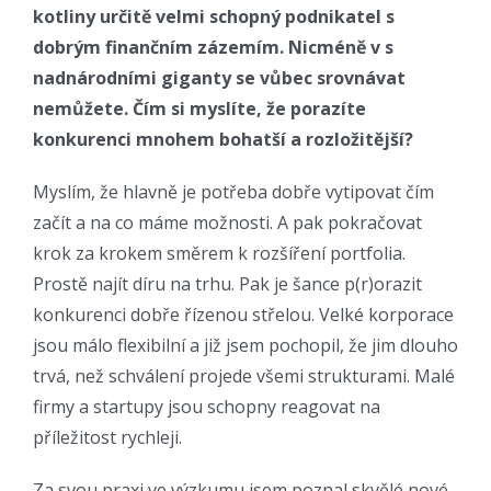
kotliny určitě velmi schopný podnikatel s
dobrým finančním zázemím. Nicméně v s
nadnárodními giganty se vůbec srovnávat
nemůžete. Čím si myslíte, že porazíte
konkurenci mnohem bohatší a rozložitější?
Myslím, že hlavně je potřeba dobře vytipovat čím
začít a na co máme možnosti. A pak pokračovat
krok za krokem směrem k rozšíření portfolia.
Prostě najít díru na trhu. Pak je šance p(r)orazit
konkurenci dobře řízenou střelou. Velké korporace
jsou málo flexibilní a již jsem pochopil, že jim dlouho
trvá, než schválení projede všemi strukturami. Malé
firmy a startupy jsou schopny reagovat na
příležitost rychleji.
Za svou praxi ve výzkumu jsem poznal skvělé nové