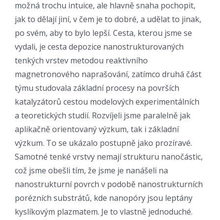
možná trochu intuice, ale hlavně snaha pochopit,
jak to dělají jiní, v čem je to dobré, a udělat to jinak,
po svém, aby to bylo lepší. Cesta, kterou jsme se
vydali, je cesta depozice nanostrukturovaných
tenkých vrstev metodou reaktivního
magnetronového naprašování, zatímco druhá část
týmu studovala základní procesy na površích
katalyzátorů cestou modelových experimentálních
a teoretických studií. Rozvíjeli jsme paralelně jak
aplikačně orientovaný výzkum, tak i základní
výzkum. To se ukázalo postupně jako prozíravé.
Samotné tenké vrstvy nemají strukturu nanočástic,
což jsme obešli tím, že jsme je nanášeli na
nanostrukturní povrch v podobě nanostrukturních
porézních substrátů, kde nanopóry jsou leptány
kyslíkovým plazmatem. Je to vlastně jednoduché.