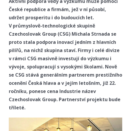
Aktivní podpora vědy a výzkumu může pomoci
České republice a firmám, jež v ní působí,
udržet prosperitu i do budoucích let.
V průmyslově-technologické skupině
Czechoslovak Group (CSG) Michala Strnada se
proto stala podpora inovací jedním z hlavních
pilířů, na nichž skupina staví. Firmy i celé divize
v rámci CSG masivně investují do výzkumu i
vývoje, spolupracují s vysokými školami. Nově
se CSG stává generálním partnerem prestižního
ocenění Česká hlava a v jejím letošním, již 22.
ročníku, ponese cena Industrie název
Czechoslovak Group. Partnerství projektu bude
tříleté.