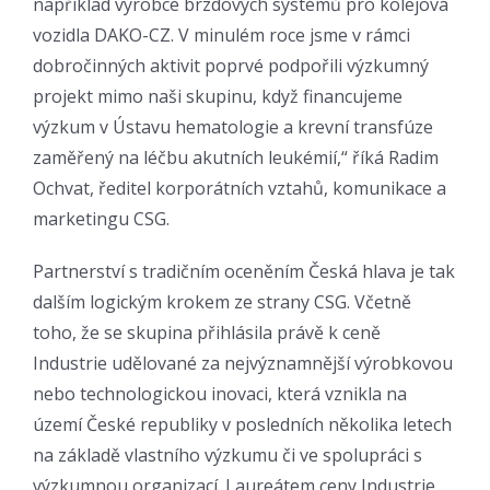
například výrobce brzdových systémů pro kolejová
vozidla DAKO-CZ. V minulém roce jsme v rámci
dobročinných aktivit poprvé podpořili výzkumný
projekt mimo naši skupinu, když financujeme
výzkum v Ústavu hematologie a krevní transfúze
zaměřený na léčbu akutních leukémií,“ říká Radim
Ochvat, ředitel korporátních vztahů, komunikace a
marketingu CSG.
Partnerství s tradičním oceněním Česká hlava je tak
dalším logickým krokem ze strany CSG. Včetně
toho, že se skupina přihlásila právě k ceně
Industrie udělované za nejvýznamnější výrobkovou
nebo technologickou inovaci, která vznikla na
území České republiky v posledních několika letech
na základě vlastního výzkumu či ve spolupráci s
výzkumnou organizací. Laureátem ceny Industrie