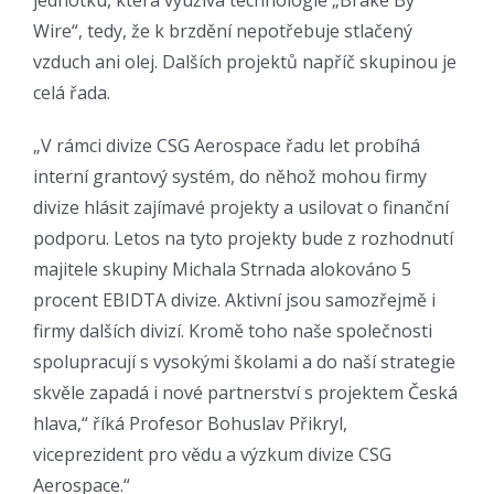
jednotku, která využívá technologie „Brake By
Wire“, tedy, že k brzdění nepotřebuje stlačený
vzduch ani olej. Dalších projektů napříč skupinou je
celá řada.
„V rámci divize CSG Aerospace řadu let probíhá
interní grantový systém, do něhož mohou firmy
divize hlásit zajímavé projekty a usilovat o finanční
podporu. Letos na tyto projekty bude z rozhodnutí
majitele skupiny Michala Strnada alokováno 5
procent EBIDTA divize. Aktivní jsou samozřejmě i
firmy dalších divizí. Kromě toho naše společnosti
spolupracují s vysokými školami a do naší strategie
skvěle zapadá i nové partnerství s projektem Česká
hlava,“ říká Profesor Bohuslav Přikryl,
viceprezident pro vědu a výzkum divize CSG
Aerospace.“