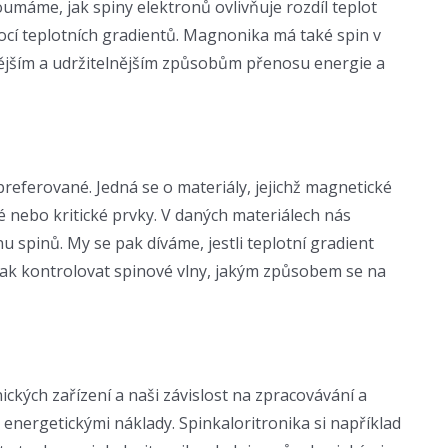
máme, jak spiny elektronů ovlivňuje rozdíl teplot
mocí teplotních gradientů. Magnonika má také spin v
vnějším a udržitelnějším způsobům přenosu energie a
referované. Jedná se o materiály, jejichž magnetické
é nebo kritické prvky. V daných materiálech nás
u spinů. My se pak díváme, jestli teplotní gradient
, jak kontrolovat spinové vlny, jakým způsobem se na
kých zařízení a naši závislost na zpracovávání a
energetickými náklady. Spinkaloritronika si například