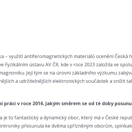
nika – využití antiferomagnetických materiálů ocenění Česká
ve Fyzikálním ústavu AV ČR, kde v roce 2023 založila ve spo
 magnoniku. Její tým se na úrovni základního výzkumu zabýv
jších a udržitelnějších elektronických součástek a snížit t
ční práci v roce 2016. Jakým směrem se od té doby posun
a je to fantastický a dynamický obor, který má v České republ
spintroniky přesunula ke dvěma spřízněným oborům, spinkalo