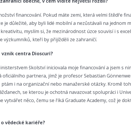
zahraničí obecně, v čem vidíte největší rozdíl?
nožství financování. Pokud máte zemi, která velmi štědře fina
že je důležité, aby byli lidé mobilní a nezůstávali na jednom 
reativitu, myslím si, že mezinárodnost úzce souvisí i s exce
e výzkumníků, kteří by přijížděli ze zahraničí.
vznik centra Dioscuri?
sterstvem školství iniciovala moje financování a jsem s ni
á oficiálního partnera, jímž je profesor Sebastian Gönnenwei
se ptám i na organizační nebo manažerské otázky. Kromě to
ážďanech, se kterou je ochotná navazovat spolupráci i Univer
e vytvářet něco, čemu se říká Graduate Academy, což je dok
 o vědecké kariéře?