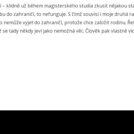
 – klidně už během magisterského studia zkusit nějakou stáž
 do zahraničí, to nefunguje. S čímž souvisí i moje druhá rada,
emůže vyjet do zahraničí, protože chce založit rodinu. Řekl
ž se tady někdy jeví jako nemožná věc. Člověk pak vlastně vid