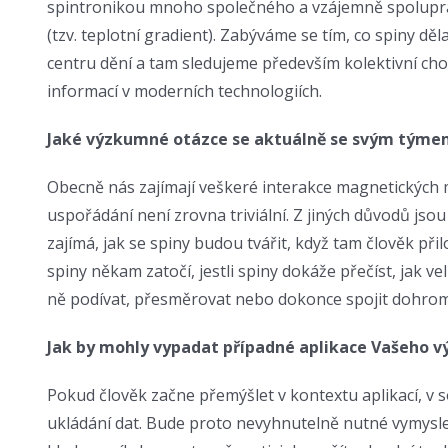
spintronikou mnoho společného a vzájemně spolupracu
(tzv. teplotní gradient). Zabýváme se tím, co spiny d
centru dění a tam sledujeme především kolektivní cho
informací v moderních technologiích.
Jaké výzkumné otázce se aktuálně se svým týme
Obecně nás zajímají veškeré interakce magnetických m
uspořádání není zrovna triviální. Z jiných důvodů jso
zajímá, jak se spiny budou tvářit, když tam člověk při
spiny někam zatočí, jestli spiny dokáže přečíst, jak 
ně podívat, přesměrovat nebo dokonce spojit dohro
Jak by mohly vypadat případné aplikace Vašeho 
Pokud člověk začne přemýšlet v kontextu aplikací, v
ukládání dat. Bude proto nevyhnutelně nutné vymyslet