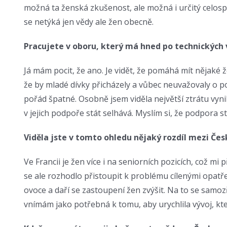
možná ta ženská zkušenost, ale možná i určitý celospol
se netýká jen vědy ale žen obecně.
Pracujete v oboru, který má hned po technických 
Já mám pocit, že ano. Je vidět, že pomáhá mít nějaké
že by mladé dívky přicházely a vůbec neuvažovaly o po
pořád špatné. Osobně jsem viděla největší ztrátu vyni
v jejich podpoře stát selhává. Myslím si, že podpora s
Viděla jste v tomto ohledu nějaký rozdíl mezi Če
Ve Francii je žen více i na seniorních pozicích, což 
se ale rozhodlo přistoupit k problému cílenými opatře
ovoce a daří se zastoupení žen zvýšit. Na to se samoz
vnímám jako potřebná k tomu, aby urychlila vývoj, který