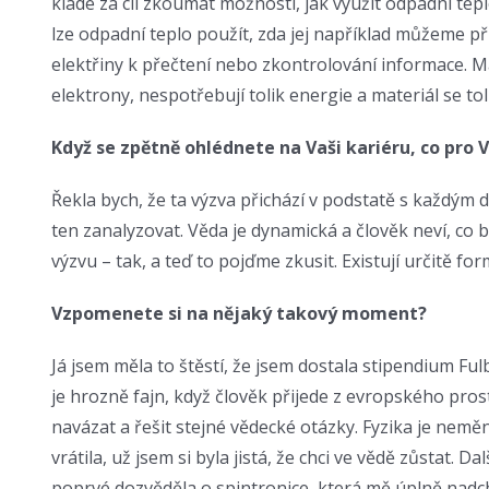
klade za cíl zkoumat možnosti, jak využít odpadní te
lze odpadní teplo použít, zda jej například můžeme př
elektřiny k přečtení nebo zkontrolování informace. 
elektrony, nespotřebují tolik energie a materiál se 
Když se zpětně ohlédnete na Vaši kariéru, co pro V
Řekla bych, že ta výzva přichází v podstatě s každým 
ten zanalyzovat. Věda je dynamická a člověk neví, co 
výzvu – tak, a teď to pojďme zkusit. Existují určitě fo
Vzpomenete si na nějaký takový moment?
Já jsem měla to štěstí, že jsem dostala stipendium F
je hrozně fajn, když člověk přijede z evropského pr
navázat a řešit stejné vědecké otázky. Fyzika je nemě
vrátila, už jsem si byla jistá, že chci ve vědě zůstat
poprvé dozvěděla o spintronice, která mě úplně nadch