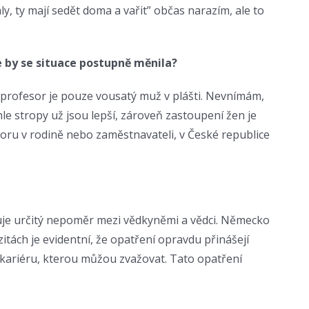
y, ty mají sedět doma a vařit” občas narazím, ale to
e by se situace postupně měnila?
e profesor je pouze vousatý muž v plášti. Nevnímám,
le stropy už jsou lepší, zároveň zastoupení žen je
oporu v rodině nebo zaměstnavateli, v České republice
anuje určitý nepoměr mezi vědkyněmi a vědci. Německo
itách je evidentní, že opatření opravdu přinášejí
í kariéru, kterou můžou zvažovat. Tato opatření