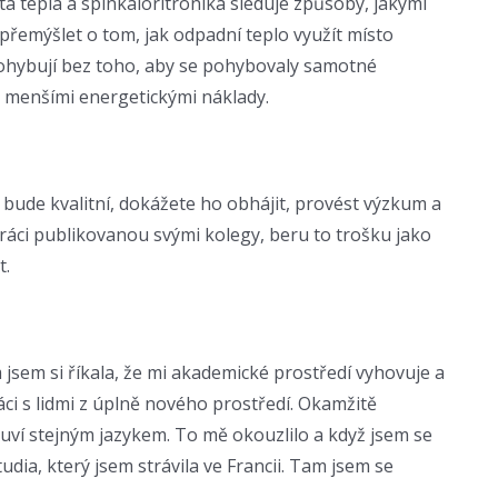
a tepla a spinkaloritronika sleduje způsoby, jakými
přemýšlet o tom, jak odpadní teplo využít místo
pohybují bez toho, aby se pohybovaly samotné
ě menšími energetickými náklady.
ý bude kvalitní, dokážete ho obhájit, provést výzkum a
práci publikovanou svými kolegy, beru to trošku jako
t.
jsem si říkala, že mi akademické prostředí vyhovuje a
i s lidmi z úplně nového prostředí. Okamžitě
luví stejným jazykem. To mě okouzlilo a když jsem se
udia, který jsem strávila ve Francii. Tam jsem se