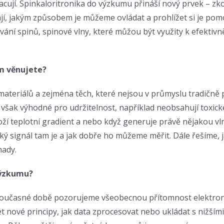
jí. Spinkaloritronika do výzkumu přináší nový prvek – zkou
ělají, jakým způsobem je můžeme ovládat a prohlížet si je po
vání spinů, spinové vlny, které můžou být využity k efekti
m věnujete?
ateriálů a zejména těch, které nejsou v průmyslu tradičně p
u však výhodné pro udržitelnost, například neobsahují toxick
loží teplotní gradient a nebo když generuje právě nějakou vln
velký signál tam je a jak dobře ho můžeme měřit. Dále řešíme
mady.
výzkumu?
 současné době pozorujeme všeobecnou přítomnost elektronic
 nové principy, jak data zprocesovat nebo ukládat s nižšími 