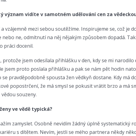
Jaký význam vidíte v samotném udělování cen za vědeckou
ivní a vzájemně mezi sebou soutěžíme. Inspirujeme se, což je
ce nebo ne, odmítnutí na něj nějakým způsobem dopadá. Takž
 práci docenil.
protože jsem odesílala přihlášku v den, kdy se mi narodilo d
chle jsem proto poslala přihlášku a pak se nám pět hodin nat
ho se pravděpodobně spousta žen vědkyň dostane. Kdy má do
akové popostrčení, že má smysl se pokusit vrátit brzo a má sm
s vědou souzeny.
 ženy ve vědě typická?
snažím zamyslet. Osobně nevidím žádný úplně systematický r
 kariéru s dítětem. Nevím, jestli se mého partnera někdy někd