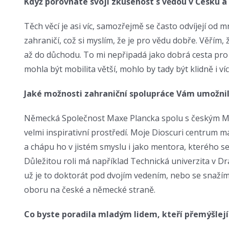
Když porovnáte svoji zkušenost s vědou v Česku a 
Těch věcí je asi víc, samozřejmě se často odvíjejí od m
zahraničí, což si myslím, že je pro vědu dobře. Věřím, 
až do důchodu. To mi nepřipadá jako dobrá cesta pro k
mohla být mobilita větší, mohlo by tady být klidně i víc
Jaké možnosti zahraniční spolupráce Vám umožnil 
Německá Společnost Maxe Plancka spolu s českým Mini
velmi inspirativní prostředí. Moje Dioscuri centrum m
a chápu ho v jistém smyslu i jako mentora, kterého 
Důležitou roli má například Technická univerzita v Dr
už je to doktorát pod dvojím vedením, nebo se snažím
oboru na české a německé straně.
Co byste poradila mladým lidem, kteří přemýšlejí