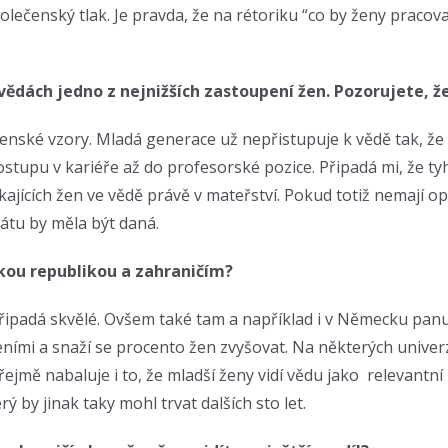
ečenský tlak. Je pravda, že na rétoriku “co by ženy pracoval
vědách jedno z nejnižších zastoupení žen. Pozorujete, ž
 ženské vzory. Mladá generace už nepřistupuje k vědě tak, ž
stupu v kariéře až do profesorské pozice. Připadá mi, že tyh
kajících žen ve vědě právě v mateřství. Pokud totiž nemají 
tátu by měla být daná.
skou republikou a zahraničím?
mi připadá skvělé. Ovšem také tam a například i v Německu p
ními a snaží se procento žen zvyšovat. Na některých univerz
řejmě nabaluje i to, že mladší ženy vidí vědu jako relevantn
 by jinak taky mohl trvat dalších sto let.