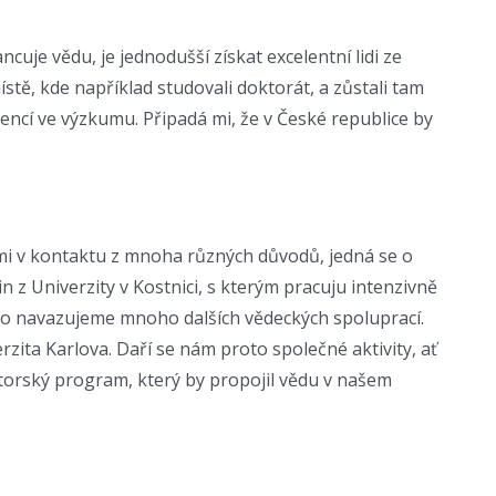
ncuje vědu, je jednodušší získat excelentní lidi ze
místě, kde například studovali doktorát, a zůstali tam
lencí ve výzkumu. Připadá mi, že v České republice by
mi v kontaktu z mnoha různých důvodů, jedná se o
n z Univerzity v Kostnici, s kterým pracuju intenzivně
ho navazujeme mnoho dalších vědeckých spoluprací.
zita Karlova. Daří se nám proto společné aktivity, ať
torský program, který by propojil vědu v našem