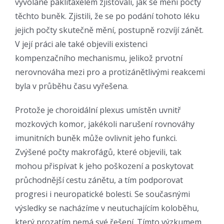
vyvolané paklitaxelem zjišťovali, jak se mění počty
těchto buněk. Zjistili, že se po podání tohoto léku
jejich počty skutečně mění, postupně rozvíjí zánět.
V její práci ale také objevili existenci
kompenzačního mechanismu, jelikož prvotní
nerovnováha mezi pro a protizánětlivými reakcemi
byla v průběhu času vyřešena.
Protože je choroidální plexus umístěn uvnitř
mozkových komor, jakékoli narušení rovnováhy
imunitních buněk může ovlivnit jeho funkci.
Zvýšené počty makrofágů, které objevili, tak
mohou přispívat k jeho poškození a poskytovat
průchodnější cestu zánětu, a tím podporovat
progresi i neuropatické bolesti. Se současnými
výsledky se nacházíme v neutuchajícím koloběhu,
který prozatím nemá své řešení. Tímto výzkumem