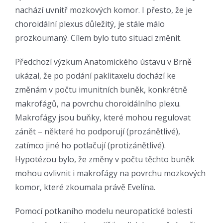
nachází uvnitř mozkových komor. I přesto, že je
choroidální plexus důležitý, je stále málo
prozkoumaný. Cílem bylo tuto situaci změnit.
Předchozí výzkum Anatomického ústavu v Brně
ukázal, že po podání paklitaxelu dochází ke
změnám v počtu imunitních buněk, konkrétně
makrofágů, na povrchu choroidálního plexu.
Makrofágy jsou buňky, které mohou regulovat
zánět – některé ho podporují (prozánětlivé),
zatímco jiné ho potlačují (protizánětlivé).
Hypotézou bylo, že změny v počtu těchto buněk
mohou ovlivnit i makrofágy na povrchu mozkových
komor, které zkoumala právě Evelína.
Pomocí potkaního modelu neuropatické bolesti