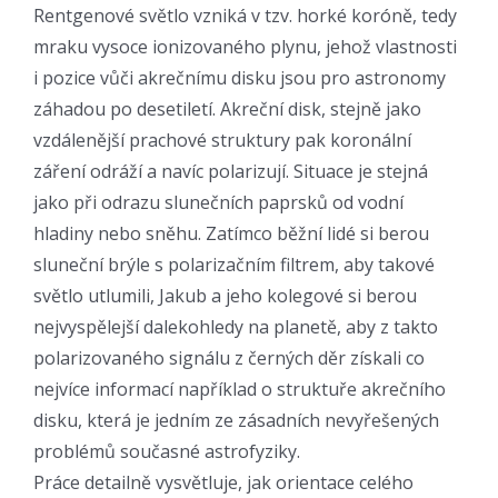
Rentgenové světlo vzniká v tzv. horké koróně, tedy
mraku vysoce ionizovaného plynu, jehož vlastnosti
i pozice vůči akrečnímu disku jsou pro astronomy
záhadou po desetiletí. Akreční disk, stejně jako
vzdálenější prachové struktury pak koronální
záření odráží a navíc polarizují. Situace je stejná
jako při odrazu slunečních paprsků od vodní
hladiny nebo sněhu. Zatímco běžní lidé si berou
sluneční brýle s polarizačním filtrem, aby takové
světlo utlumili, Jakub a jeho kolegové si berou
nejvyspělejší dalekohledy na planetě, aby z takto
polarizovaného signálu z černých děr získali co
nejvíce informací například o struktuře akrečního
disku, která je jedním ze zásadních nevyřešených
problémů současné astrofyziky.
Práce detailně vysvětluje, jak orientace celého