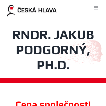
Skip
to
content
RNDR. JAKUB
PODGORNÝ,
PH.D.
Cena společnosti