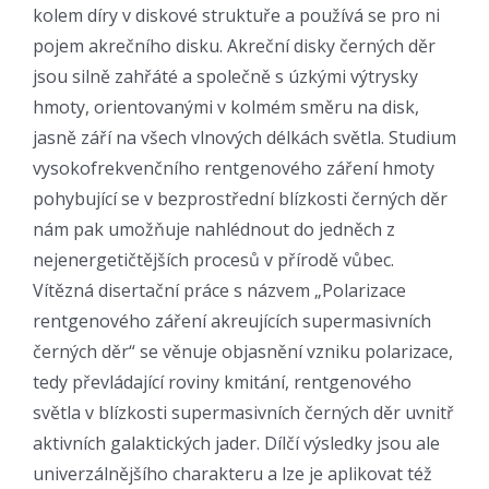
kolem díry v diskové struktuře a používá se pro ni
pojem akrečního disku. Akreční disky černých děr
jsou silně zahřáté a společně s úzkými výtrysky
hmoty, orientovanými v kolmém směru na disk,
jasně září na všech vlnových délkách světla. Studium
vysokofrekvenčního rentgenového záření hmoty
pohybující se v bezprostřední blízkosti černých děr
nám pak umožňuje nahlédnout do jedněch z
nejenergetičtějších procesů v přírodě vůbec.
Vítězná disertační práce s názvem „Polarizace
rentgenového záření akreujících supermasivních
černých děr“ se věnuje objasnění vzniku polarizace,
tedy převládající roviny kmitání, rentgenového
světla v blízkosti supermasivních černých děr uvnitř
aktivních galaktických jader. Dílčí výsledky jsou ale
univerzálnějšího charakteru a lze je aplikovat též