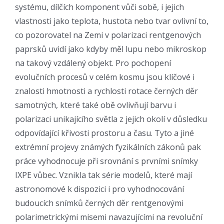
systému, dílčích komponent vůči sobě, i jejich
vlastnosti jako teplota, hustota nebo tvar ovlivní to,
co pozorovatel na Zemi v polarizaci rentgenových
paprsků uvidí jako kdyby měl lupu nebo mikroskop
na takový vzdálený objekt. Pro pochopení
evolučních procesů v celém kosmu jsou klíčové i
znalosti hmotnosti a rychlosti rotace černých děr
samotných, které také obě ovlivňují barvu i
polarizaci unikajícího světla z jejich okolí v důsledku
odpovídající křivosti prostoru a času. Tyto a jiné
extrémní projevy známých fyzikálních zákonů pak
práce vyhodnocuje při srovnání s prvními snímky
IXPE vůbec. Vznikla tak série modelů, které mají
astronomové k dispozici i pro vyhodnocování
budoucích snímků černých děr rentgenovými
polarimetrickými misemi navazujícími na revoluční