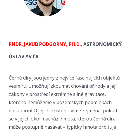
RNDR. JAKUB PODGORNÝ, PH.D.,
ASTRONOMICKÝ
ÚSTAV AV ČR
Černé díry jsou jedny z nejvíce fascinujících objektů
vesmíru. Umožňují zkoumat chování přírody a její
zákony v prostředí extrémně silné gravitace,
kterého nemůžeme v pozemských podmínkách
dosáhnout.O jejich existenci víme zejména, pokud
se v jejich okolí nachází hmota, kterou černá díra
může postupně nasávat – typicky hmota orbituje