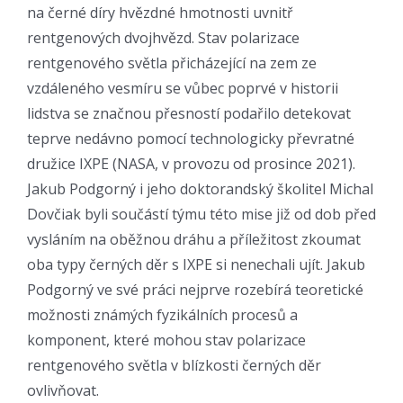
na černé díry hvězdné hmotnosti uvnitř
rentgenových dvojhvězd. Stav polarizace
rentgenového světla přicházející na zem ze
vzdáleného vesmíru se vůbec poprvé v historii
lidstva se značnou přesností podařilo detekovat
teprve nedávno pomocí technologicky převratné
družice IXPE (NASA, v provozu od prosince 2021).
Jakub Podgorný i jeho doktorandský školitel Michal
Dovčiak byli součástí týmu této mise již od dob před
vysláním na oběžnou dráhu a příležitost zkoumat
oba typy černých děr s IXPE si nenechali ujít. Jakub
Podgorný ve své práci nejprve rozebírá teoretické
možnosti známých fyzikálních procesů a
komponent, které mohou stav polarizace
rentgenového světla v blízkosti černých děr
ovlivňovat.