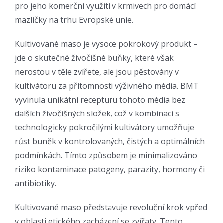
pro jeho komerční využití v krmivech pro domácí
mazlíčky na trhu Evropské unie.
Kultivované maso je vysoce pokrokový produkt –
jde o skutečné živočišné buňky, které však
nerostou v těle zvířete, ale jsou pěstovány v
kultivátoru za přítomnosti výživného média. BMT
vyvinula unikátní recepturu tohoto média bez
dalších živočišných složek, což v kombinaci s
technologicky pokročilými kultivátory umožňuje
růst buněk v kontrolovaných, čistých a optimálních
podmínkách. Tímto způsobem je minimalizováno
riziko kontaminace patogeny, parazity, hormony či
antibiotiky.
Kultivované maso představuje revoluční krok vpřed
v oblasti etického zacházení se zvířaty. Tento