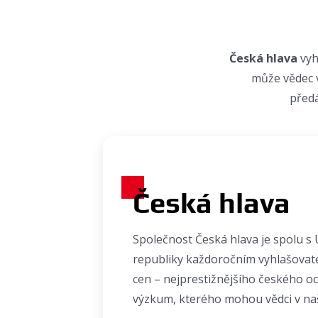
Česká hlava
vyh
může vědec 
předá
Česká hlava
Společnost Česká hlava je spolu s
republiky každoročním vyhlašova
cen – nejprestižnějšího českého o
výzkum, kterého mohou vědci v na