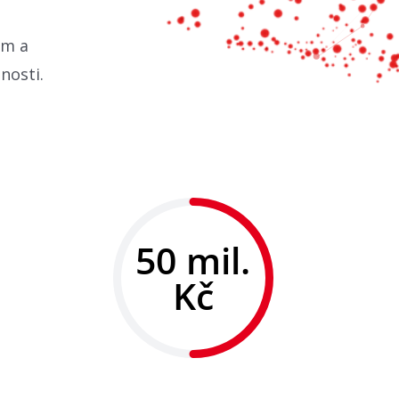
um a
nosti.
50 mil.
Kč