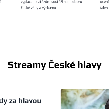
ěže
vyplaceno vítězům soutěží na podporu
oceně
české vědy a výzkumu
talen
Streamy České hlavy
y za hlavou