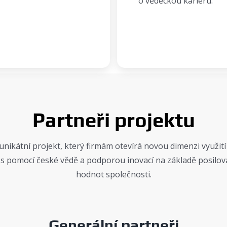
o vědeckou kariéru.
Partneři projektu
 unikátní projekt, který firmám otevírá novou dimenzi využi
s pomocí české vědě a podporou inovací na základě posilov
hodnot společnosti.
Generální partneři