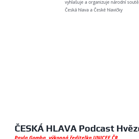
vyhlašuje a organizuje národní sout
Česká hlava a České hlavičky
ČESKÁ HLAVA Podcast Hvězd
Pavla Gomba, výkonná ředitelka UNICEF ČR