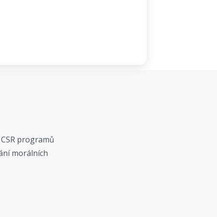
tí CSR programů
ání morálních