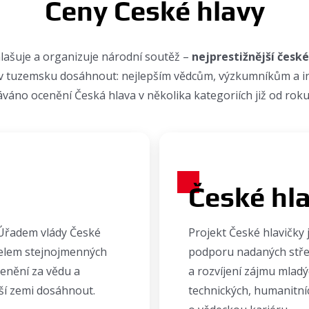
Ceny České hlavy
lašuje a organizuje národní soutěž –
nejprestižnější česk
v tuzemsku dosáhnout: nejlepším vědcům, výzkumníkům a i
váno ocenění Česká hlava v několika kategoriích již od rok
České hla
 Úřadem vlády České
Projekt České hlavičky
telem stejnojmenných
podporu nadaných stře
cenění za vědu a
a rozvíjení zájmu mladý
ší zemi dosáhnout.
technických, humanitní