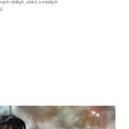
ných vědkyň, vědců a mladých
tů