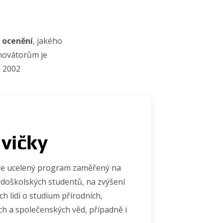
é ocenění
, jakého
novátorům je
u 2002
vičky
 je ucelený program zaměřený na
doškolských studentů, na zvýšení
ch lidí o studium přírodních,
ch a společenských věd, případně i