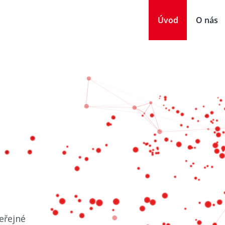
Úvod
O nás
eřejné